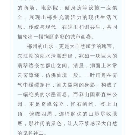
的商场、电影院、健身房等设施一应俱
全，展现出郴州充满活力的现代生活气
息。传统与现代，在这里和谐共生，共同
描绘出一幅绚丽多彩的城市画卷。
郴州的山水，更是大自然赋予的瑰宝。
东江湖的湖水清澈碧绿，宛如一块巨大的
翡翠镶嵌在群山之间。清晨，湖面上常常
云雾缭绕，仿佛仙境一般。一叶扁舟在雾
气中缓缓穿行，渔夫撒网的身影，构成了
一幅绝美的水墨画卷。而莽山国家森林公
园，更是奇峰耸立，怪石嶙峋。登上山
顶，俯瞰四周，连绵起伏的山脉尽收眼
底，那壮阔的景色，让人不禁感叹大自然
的鬼斧神工。