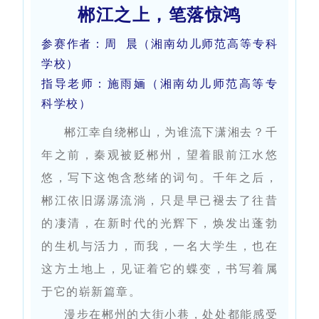
郴江之上，笔落惊鸿
参赛作者：周 晨（湘南幼儿师范高等专科
学校）
指导老师：施雨婳（湘南幼儿师范高等专
科学校）
郴江幸自绕郴山，为谁流下潇湘去？千
年之前，秦观被贬郴州，望着眼前江水悠
悠，写下这饱含愁绪的词句。千年之后，
郴江依旧潺潺流淌，只是早已褪去了往昔
的凄清，在新时代的光辉下，焕发出蓬勃
的生机与活力，而我，一名大学生，也在
这方土地上，见证着它的蝶变，书写着属
于它的崭新篇章。
漫步在郴州的大街小巷，处处都能感受