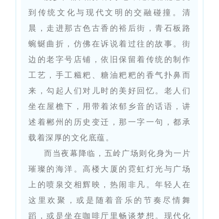
到传统文化与现代文明的交融碰撞。清
晨，走进那古色古香的裕后街，青石板路
蜿蜒曲折，仿佛在诉说着过往的故事。街
边的老字号店铺，依旧保留着传统的制作
工艺，手工糍粑、糖油粑粑的香气扑鼻而
来，勾起人们对儿时的美好回忆。老人们
坐在屋檐下，用带着浓郁乡音的话语，讲
述着郴州的历史变迁，那一字一句，都承
载着深厚的文化底蕴。
而当夜幕降临，五岭广场则化身为一片
璀璨的海洋。高楼大厦的霓虹灯光与广场
上的喷泉交相辉映，热闹非凡。年轻人在
这里欢聚，或是随着音乐的节奏尽情舞
蹈，或是坐在咖啡厅里畅谈梦想。现代化